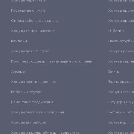
Хомуты червячные
Хомуты сило
Кабельные стяжки
Хомуты пруж
Стяжка кабельная стальная
Хомуты пров
Хомуты сантехнические
U-болты
Камлоки
Пневмотрубк
Хомуты для SML труб
Хомуты ремо
Комплектующие для вентиляции и отопления
Хомуты спри
Анкеры
Винты
Хомуты вентиляционные
Быстроразъе
Наборы хомутов
Хомуты зазем
Ремонтные соединения
Штуцеры и м
Хомуты быстрого крепления
Ветошь и обт
Хомуты для забора
Хомуты для с
Хомуты и кронштейны для водостока
Хомуты театр