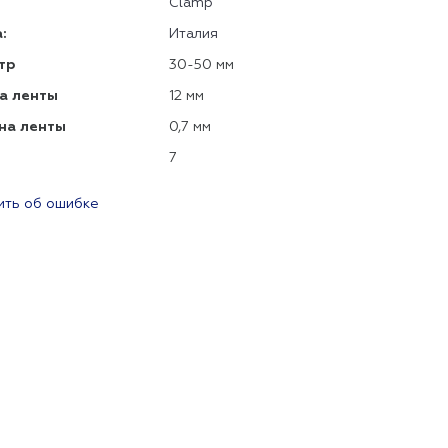
Clamp
:
Италия
тр
30-50 мм
а ленты
12 мм
на ленты
0,7 мм
7
ть об ошибке