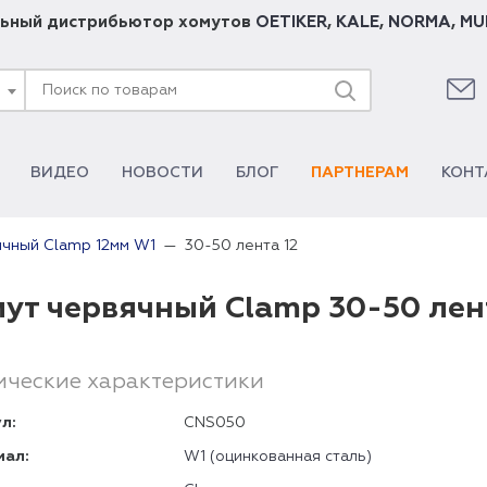
ьный дистрибьютор хомутов
OETIKER
,
KALE
,
NORMA
,
MU
ВИДЕО
НОВОСТИ
БЛОГ
ПАРТНЕРАМ
КОНТ
30-50 лента 12
ячный Clamp 12мм W1
ут червячный Clamp 30-50 лен
ические характеристики
л:
CNS050
иал:
W1 (оцинкованная сталь)