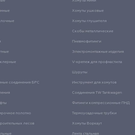
вые
Хомуты мини
инные
Хомуты ушковые
олочные
Хомуты глушителя
Скобы металлические
и
Пневмофитинги
нтные
Электромонтажные изделия
нклерные
V-крепеж для профнастила
Шурупы
мные соединения БРС
Инструмент для хомутов
ления
Соединения TW Tankwagen
уфты
Фитинги компрессионные ПНД
ирочное полотно
Термоусадочные трубки
троительных лесов
Хомуты Воркаут
альные
Лента стальная