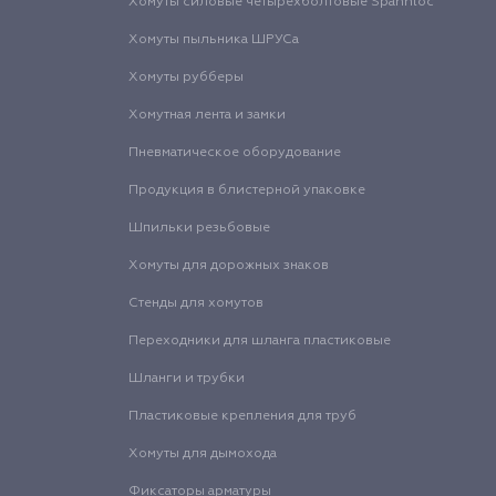
Хомуты силовые четырехболтовые Spannloc
Хомуты пыльника ШРУСа
Хомуты рубберы
Хомутная лента и замки
Пневматическое оборудование
Продукция в блистерной упаковке
Шпильки резьбовые
Хомуты для дорожных знаков
Стенды для хомутов
Переходники для шланга пластиковые
Шланги и трубки
Пластиковые крепления для труб
Хомуты для дымохода
Фиксаторы арматуры