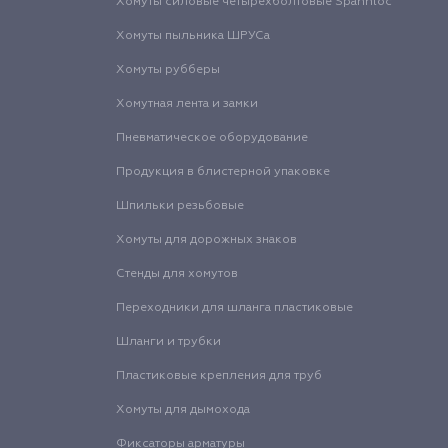
Хомуты силовые четырехболтовые Spannloc
Хомуты пыльника ШРУСа
Хомуты рубберы
Хомутная лента и замки
Пневматическое оборудование
Продукция в блистерной упаковке
Шпильки резьбовые
Хомуты для дорожных знаков
Стенды для хомутов
Переходники для шланга пластиковые
Шланги и трубки
Пластиковые крепления для труб
Хомуты для дымохода
Фиксаторы арматуры