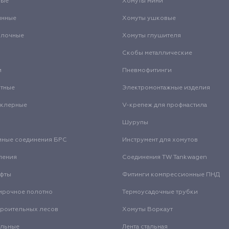
вые
Хомуты мини
инные
Хомуты ушковые
олочные
Хомуты глушителя
Скобы металлические
и
Пневмофитинги
нтные
Электромонтажные изделия
нклерные
V-крепеж для профнастила
Шурупы
мные соединения БРС
Инструмент для хомутов
ления
Соединения TW Tankwagen
уфты
Фитинги компрессионные ПНД
ирочное полотно
Термоусадочные трубки
троительных лесов
Хомуты Воркаут
альные
Лента стальная