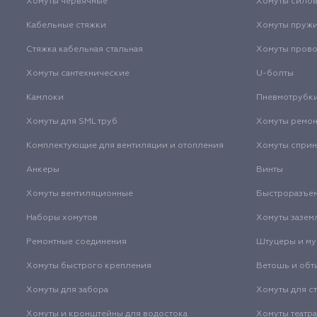
Хомуты червячные
Хомуты сило
Кабельные стяжки
Хомуты пруж
Стяжка кабельная стальная
Хомуты пров
Хомуты сантехнические
U-болты
Камлоки
Пневмотрубк
Хомуты для SML труб
Хомуты ремо
Комплектующие для вентиляции и отопления
Хомуты спри
Анкеры
Винты
Хомуты вентиляционные
Быстроразъе
Наборы хомутов
Хомуты зазем
Ремонтные соединения
Штуцеры и м
Хомуты быстрого крепления
Ветошь и обт
Хомуты для забора
Хомуты для с
Хомуты и кронштейны для водостока
Хомуты театр