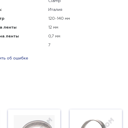
Clamp
:
Италия
тр
120-140 мм
а ленты
12 мм
на ленты
0,7 мм
7
ть об ошибке