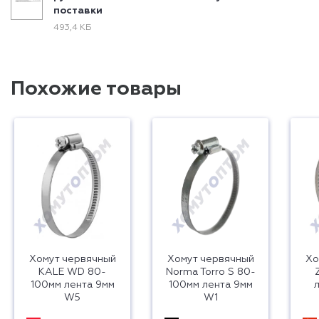
поставки
493,4 КБ
Похожие товары
Хомут червячный
Хомут червячный
Хо
KALE WD 80-
Norma Torro S 80-
100мм лента 9мм
100мм лента 9мм
W5
W1