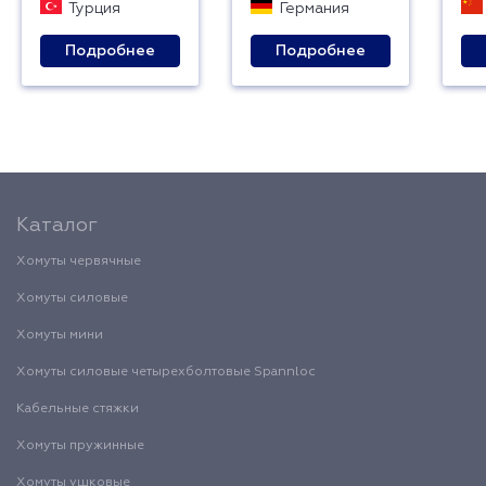
Турция
Германия
Подробнее
Подробнее
Каталог
Хомуты червячные
Хомуты силовые
Хомуты мини
Хомуты силовые четырехболтовые Spannloc
Кабельные стяжки
Хомуты пружинные
Хомуты ушковые