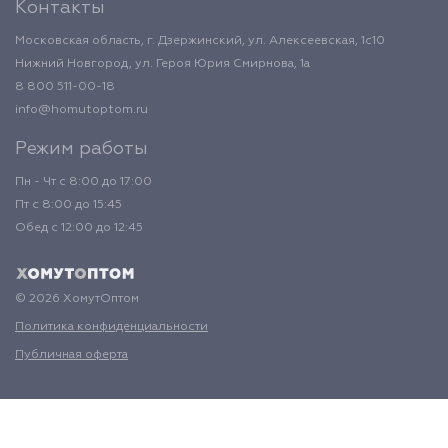
Контакты
Московская область, г. Дзержинский, ул. Алексеевская, 1с10
Нижний Новгород, ул. Героя Юрия Смирнова, 1а
8 800 511-00-18
info@homutoptom.ru
Режим работы
Пн - Чт с 8:00 до 17:00
Пт с 8:00 до 15:45
Обед с 12:00 до 12:45
© 2026 ХомутОптом
Политика конфиденциальности
Публичная оферта