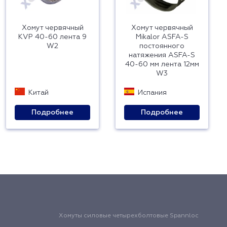
Хомут червячный
Хомут червячный
KVP 40-60 лента 9
Mikalor ASFA-S
W2
постоянного
натяжения ASFA-S
40-60 мм лента 12мм
W3
Китай
Испания
Подробнее
Подробнее
Хомуты силовые четырехболтовые Spannloc