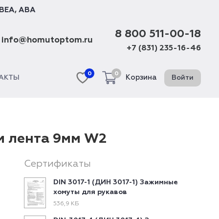
BEA
,
ABA
8 800 511-00-18
info@homutoptom.ru
+7 (831) 235-16-46
0
0
Корзина
Войти
АКТЫ
м лента 9мм W2
Сертификаты
DIN 3017-1 (ДИН 3017-1) Зажимные
хомуты для рукавов
536,9 КБ