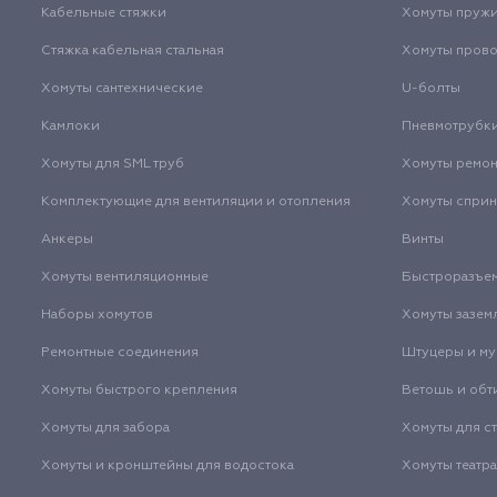
Кабельные стяжки
Хомуты пруж
Стяжка кабельная стальная
Хомуты пров
Хомуты сантехнические
U-болты
Камлоки
Пневмотрубк
Хомуты для SML труб
Хомуты ремо
Комплектующие для вентиляции и отопления
Хомуты спри
Анкеры
Винты
Хомуты вентиляционные
Быстроразъе
Наборы хомутов
Хомуты зазем
Ремонтные соединения
Штуцеры и м
Хомуты быстрого крепления
Ветошь и обт
Хомуты для забора
Хомуты для с
Хомуты и кронштейны для водостока
Хомуты театр