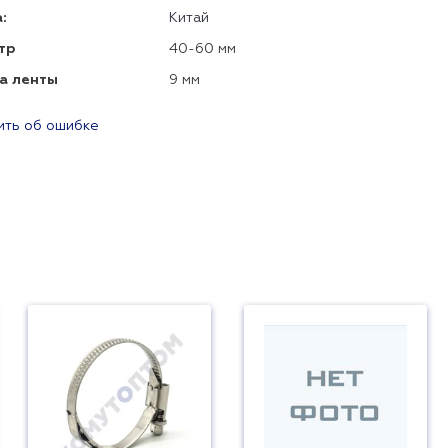
:
Китай
тр
40-60 мм
а ленты
9 мм
ть об ошибке