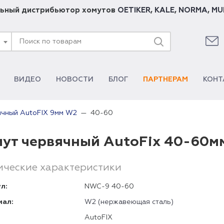
ьный дистрибьютор хомутов
OETIKER
,
KALE
,
NORMA
,
MU
ВИДЕО
НОВОСТИ
БЛОГ
ПАРТНЕРАМ
КОНТ
40-60
ячный AutoFIX 9мм W2
ут червячный AutoFix 40-60м
ические характеристики
л:
NWC-9 40-60
иал:
W2 (нержавеющая сталь)
AutoFIX