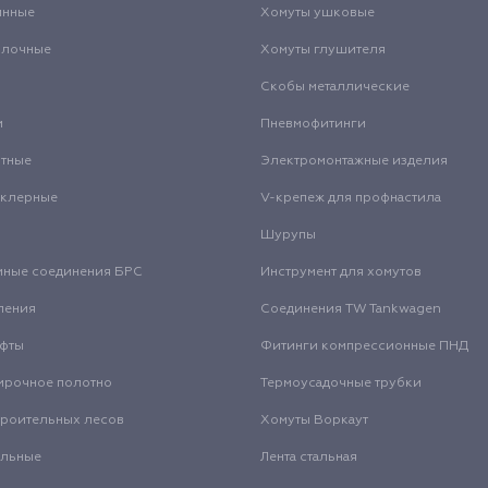
инные
Хомуты ушковые
олочные
Хомуты глушителя
Скобы металлические
и
Пневмофитинги
нтные
Электромонтажные изделия
нклерные
V-крепеж для профнастила
Шурупы
мные соединения БРС
Инструмент для хомутов
ления
Соединения TW Tankwagen
уфты
Фитинги компрессионные ПНД
ирочное полотно
Термоусадочные трубки
троительных лесов
Хомуты Воркаут
альные
Лента стальная