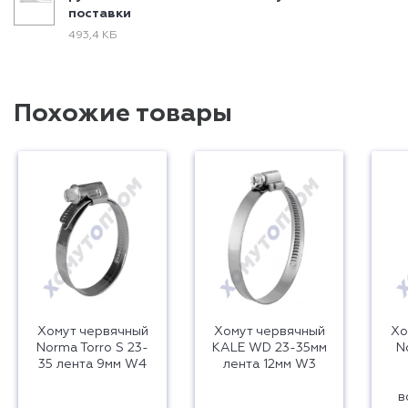
поставки
493,4 КБ
Похожие товары
Хомут червячный
Хомут червячный
Хо
Norma Torro S 23-
KALE WD 23-35мм
N
35 лента 9мм W4
лента 12мм W3
в