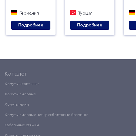
Германия
Турция
Подробнее
Подробнее
Каталог
Хомуты червячные
Хомуты силовые
Хомуты мини
Хомуты силовые четырехболтовые Spannloc
Кабельные стяжки
Хомуты пружинные