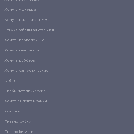
Хомуты ушковые
Хомуты пыльника ШРУСа
Стяжка кабельная стальная
Хомуты проволочные
Хомуты глушителя
Хомуты рубберы
Хомуты сантехнические
U-болты
Скобы металлические
Хомутная лента и замки
Камлоки
Пневмотрубки
Пневмофитинги