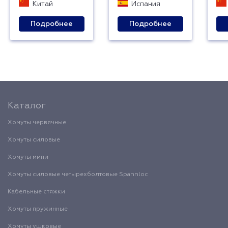
Китай
Испания
Подробнее
Подробнее
Каталог
Хомуты червячные
Хомуты силовые
Хомуты мини
Хомуты силовые четырехболтовые Spannloc
Кабельные стяжки
Хомуты пружинные
Хомуты ушковые