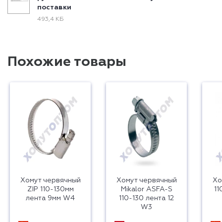
поставки
493,4 КБ
Похожие товары
Хомут червячный
Хомут червячный
Хо
ZIP 110-130мм
Mikalor ASFA-S
11
лента 9мм W4
110-130 лента 12
W3