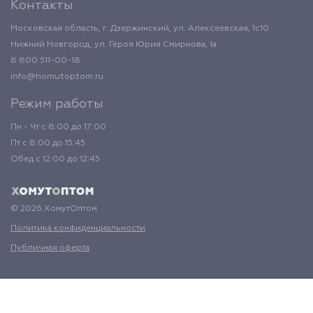
Контакты
Московская область, г. Дзержинский, ул. Алексеевская, 1с10
Нижний Новгород, ул. Героя Юрия Смирнова, 1а
8 800 511-00-18
info@homutoptom.ru
Режим работы
Пн - Чт с 8:00 до 17:00
Пт с 8:00 до 15:45
Обед с 12:00 до 12:45
© 2026 ХомутОптом
Политика конфиденциальности
Публичная оферта