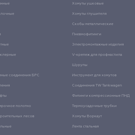
инные
Хомуты ушковые
олочные
Хомуты глушителя
Скобы металлические
и
Пневмофитинги
нтные
Электромонтажные изделия
нклерные
V-крепеж для профнастила
Шурупы
мные соединения БРС
Инструмент для хомутов
ления
Соединения TW Tankwagen
уфты
Фитинги компрессионные ПНД
ирочное полотно
Термоусадочные трубки
троительных лесов
Хомуты Воркаут
альные
Лента стальная