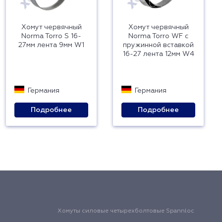
Хомут червячный
Хомут червячный
Norma Torro S 16-
Norma Torro WF с
27мм лента 9мм W1
пружинной вставкой
16-27 лента 12мм W4
Германия
Германия
Подробнее
Подробнее
Хомуты силовые четырехболтовые Spannloc