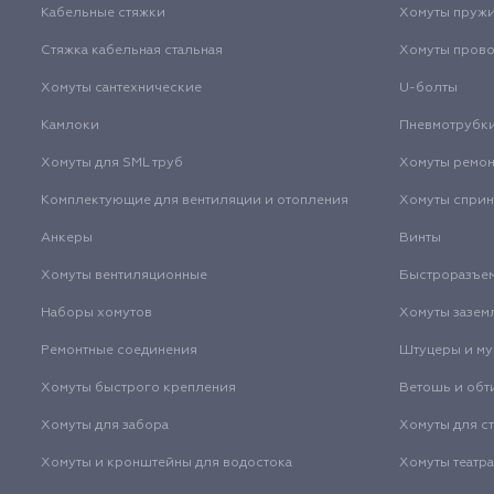
Кабельные стяжки
Хомуты пруж
Стяжка кабельная стальная
Хомуты пров
Хомуты сантехнические
U-болты
Камлоки
Пневмотрубк
Хомуты для SML труб
Хомуты ремо
Комплектующие для вентиляции и отопления
Хомуты спри
Анкеры
Винты
Хомуты вентиляционные
Быстроразъе
Наборы хомутов
Хомуты зазем
Ремонтные соединения
Штуцеры и м
Хомуты быстрого крепления
Ветошь и обт
Хомуты для забора
Хомуты для с
Хомуты и кронштейны для водостока
Хомуты театр