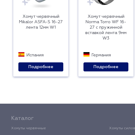
Хомут червячный
Хомут червячный
Mikalor ASFA-S 16-27
Norma Torro WF 16-
лента 12мм W1
27 с пружинной
вставкой лента 9мм
W3
Испания
Германия
Подробнее
Подробнее
Каталог
Хомуты червячные
Хомуты сило