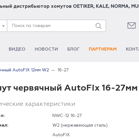
ьный дистрибьютор хомутов
OETIKER
,
KALE
,
NORMA
,
MU
ВИДЕО
НОВОСТИ
БЛОГ
ПАРТНЕРАМ
КОНТ
16-27
ячный AutoFIX 12мм W2
ут червячный AutoFix 16-27мм
ические характеристики
л:
NWC-12 16-27
иал:
W2 (нержавеющая сталь)
AutoFIX