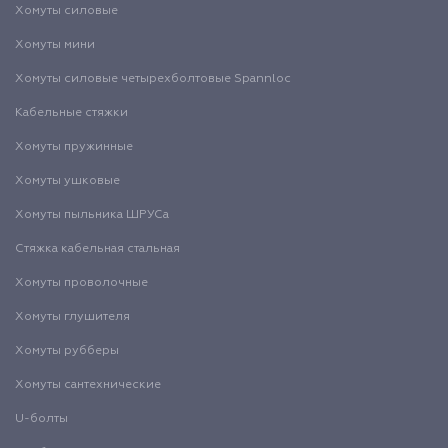
Хомуты силовые
Хомуты мини
Хомуты силовые четырехболтовые Spannloc
Кабельные стяжки
Хомуты пружинные
Хомуты ушковые
Хомуты пыльника ШРУСа
Стяжка кабельная стальная
Хомуты проволочные
Хомуты глушителя
Хомуты рубберы
Хомуты сантехнические
U-болты