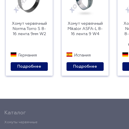
Хомут червячный
Хомут червячный
Хо
Norma Torro S 8-
Mikalor ASFA-L 8-
N
16 лента 9мм W2
16 лента 9 W4
8-
Германия
Испания
Подробнее
Подробнее
Каталог
Хомуты червячные