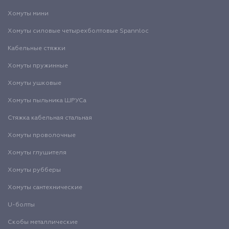
Хомуты мини
Хомуты силовые четырехболтовые Spannloc
Кабельные стяжки
Хомуты пружинные
Хомуты ушковые
Хомуты пыльника ШРУСа
Стяжка кабельная стальная
Хомуты проволочные
Хомуты глушителя
Хомуты рубберы
Хомуты сантехнические
U-болты
Скобы металлические