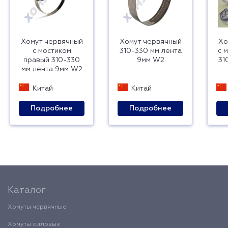
Хомут червячный
Хомут червячный
Хо
с мостиком
310-330 мм лента
с 
правый 310-330
9мм W2
31
мм лента 9мм W2
Китай
Китай
Подробнее
Подробнее
Каталог
Хомуты червячные
Хомуты силовые