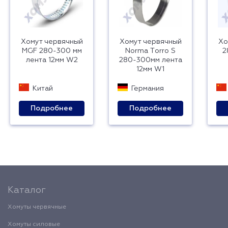
Хомут червячный
Хомут червячный
Хо
MGF 280-300 мм
Norma Тorro S
2
лента 12мм W2
280-300мм лента
12мм W1
Китай
Германия
Подробнее
Подробнее
Каталог
Хомуты червячные
Хомуты силовые