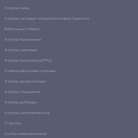
Хомуты мини
Хомуты силовые четырехболтовые Spannloc
Кабельные стяжки
Хомуты пружинные
Хомуты ушковые
Хомуты пыльника ШРУСа
Стяжка кабельная стальная
Хомуты проволочные
Хомуты глушителя
Хомуты рубберы
Хомуты сантехнические
U-болты
Скобы металлические