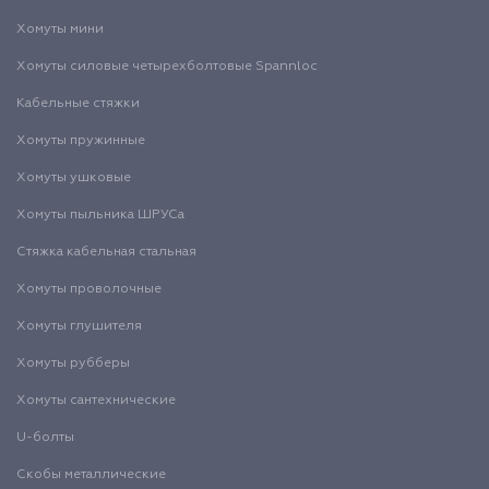
Хомуты мини
Хомуты силовые четырехболтовые Spannloc
Кабельные стяжки
Хомуты пружинные
Хомуты ушковые
Хомуты пыльника ШРУСа
Стяжка кабельная стальная
Хомуты проволочные
Хомуты глушителя
Хомуты рубберы
Хомуты сантехнические
U-болты
Скобы металлические