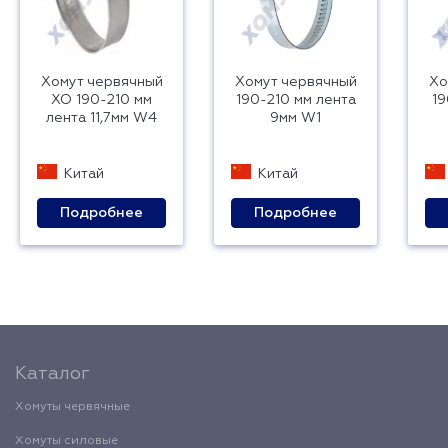
Хомут червячный
Хомут червячный
Хо
ХО 190-210 мм
190-210 мм лента
19
лента 11,7мм W4
9мм W1
Китай
Китай
Подробнее
Подробнее
Каталог
Хомуты червячные
Хомуты силовые