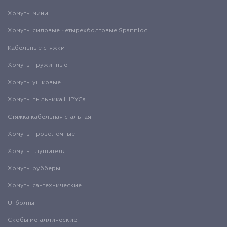
Хомуты мини
Хомуты силовые четырехболтовые Spannloc
Кабельные стяжки
Хомуты пружинные
Хомуты ушковые
Хомуты пыльника ШРУСа
Стяжка кабельная стальная
Хомуты проволочные
Хомуты глушителя
Хомуты рубберы
Хомуты сантехнические
U-болты
Скобы металлические