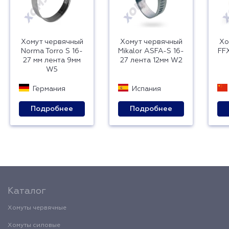
Хомут червячный
Хомут червячный
Хо
Norma Torro S 16-
Mikalor ASFA-S 16-
FF
27 мм лента 9мм
27 лента 12мм W2
W5
Германия
Испания
Подробнее
Подробнее
Каталог
Хомуты червячные
Хомуты силовые