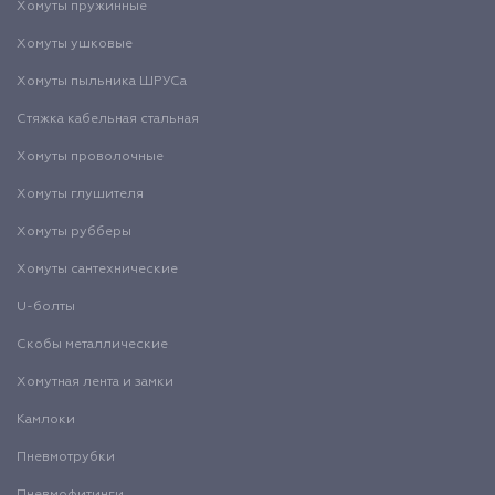
Хомуты пружинные
Хомуты ушковые
Хомуты пыльника ШРУСа
Стяжка кабельная стальная
Хомуты проволочные
Хомуты глушителя
Хомуты рубберы
Хомуты сантехнические
U-болты
Скобы металлические
Хомутная лента и замки
Камлоки
Пневмотрубки