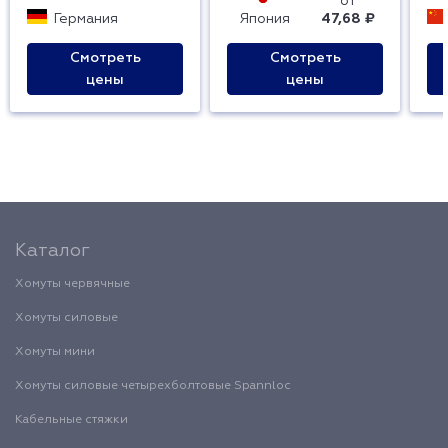
от
Германия
Япония
47,68 ₽
Смотреть
Смотреть
цены
цены
Каталог
Хомуты червячные
Хомуты силовые
Хомуты мини
Хомуты силовые четырехболтовые Spannloc
Кабельные стяжки