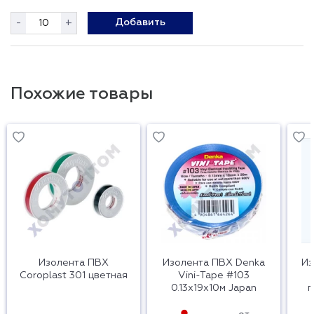
-
+
Добавить
Похожие товары
Изолента ПВХ
Изолента ПВХ Denka
Из
Coroplast 301 цветная
Vini-Tape #103
0.13х19х10м Japan
п